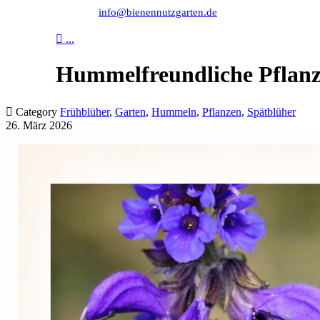
info@bienennutzgarten.de

...
Hummelfreundliche Pflanz

Category
Frühblüher
,
Garten
,
Hummeln
,
Pflanzen
,
Spätblüher
26. März 2026