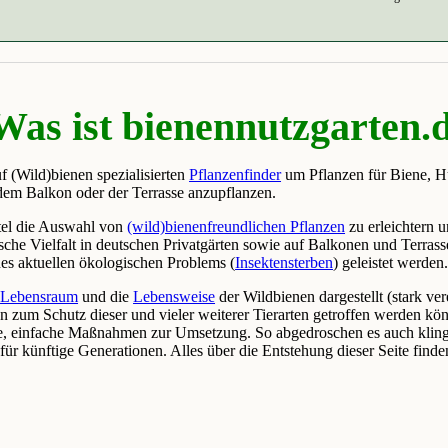
Was ist bienennutzgarten.
f (Wild)bienen spezialisierten
Pflanzenfinder
um Pflanzen für Biene, H
 dem Balkon oder der Terrasse anzupflanzen.
ttel die Auswahl von
(wild)bienenfreundlichen Pflanzen
zu erleichtern 
ische Vielfalt in deutschen Privatgärten sowie auf Balkonen und Terras
nes aktuellen ökologischen Problems (
Insektensterben
) geleistet werden
r
Lebensraum
und die
Lebensweise
der Wildbienen dargestellt (stark ver
um Schutz dieser und vieler weiterer Tierarten getroffen werden kön
ete, einfache Maßnahmen zur Umsetzung. So abgedroschen es auch kling
für künftige Generationen. Alles über die Entstehung dieser Seite finde