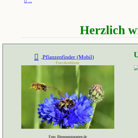

...
Herzlich w
U
Pflanzenfinder (Mobil)
Furchenbiene
Foto: Bienennutzgarten.de