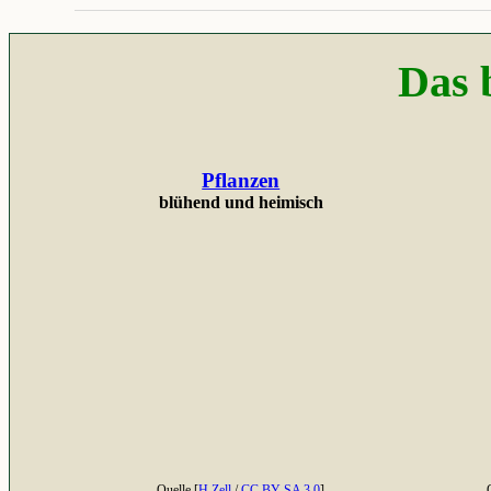
Das 
Pflanzen
blühend und heimisch
Quelle [
H.Zell
/
CC BY-SA 3.0
]