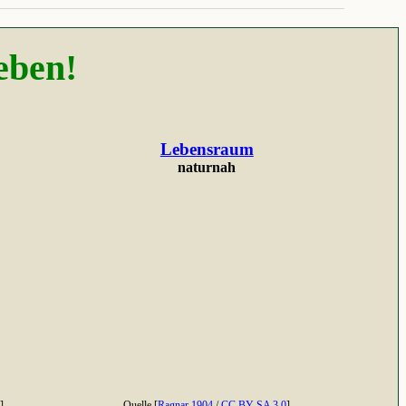
eben!
Lebensraum
naturnah
]
Quelle [
Ragnar 1904
/
CC BY-SA 3.0
]