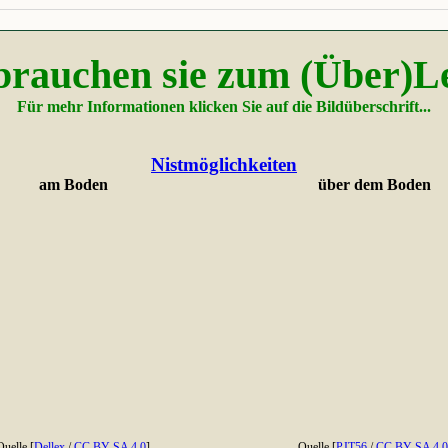
brauchen sie zum (Über)L
Für mehr Informationen klicken Sie auf die Bildüberschrift...
Nistmöglichkeiten
am Boden
über dem Boden
Quelle [
Dellex
/
CC BY-SA 4.0
]
Quelle [
PJT56
/
CC BY-SA 4.0