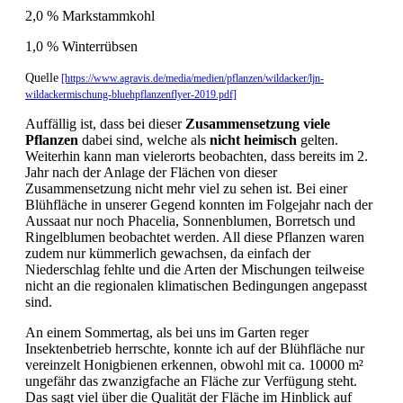
2,0 % Markstammkohl
1,0 % Winterrübsen
Quelle
[https://www.agravis.de/media/medien/pflanzen/wildacker/ljn-
wildackermischung-bluehpflanzenflyer-2019.pdf]
Auffällig ist, dass bei dieser
Zusammensetzung
viele
Pflanzen
dabei sind, welche als
nicht heimisch
gelten.
Weiterhin kann man vielerorts beobachten, dass bereits im 2.
Jahr nach der Anlage der Flächen von dieser
Zusammensetzung nicht mehr viel zu sehen ist. Bei einer
Blühfläche in unserer Gegend konnten im Folgejahr nach der
Aussaat nur noch Phacelia, Sonnenblumen, Borretsch und
Ringelblumen beobachtet werden. All diese Pflanzen waren
zudem nur kümmerlich gewachsen, da einfach der
Niederschlag fehlte und die Arten der Mischungen teilweise
nicht an die regionalen klimatischen Bedingungen angepasst
sind.
An einem Sommertag, als bei uns im Garten reger
Insektenbetrieb herrschte, konnte ich auf der Blühfläche nur
vereinzelt Honigbienen erkennen, obwohl mit ca. 10000 m²
ungefähr das zwanzigfache an Fläche zur Verfügung steht.
Das sagt viel über die Qualität der Fläche im Hinblick auf