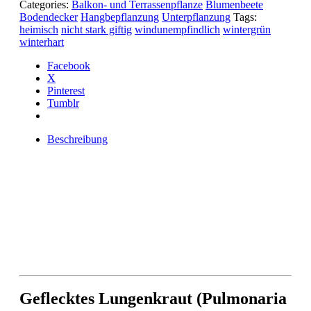
Categories:
Balkon- und Terrassenpflanze
Blumenbeete
Bodendecker
Hangbepflanzung
Unterpflanzung
Tags:
heimisch
nicht stark giftig
windunempfindlich
wintergrün
winterhart
Facebook
X
Pinterest
Tumblr
Beschreibung
Geflecktes Lungenkraut (Pulmonaria