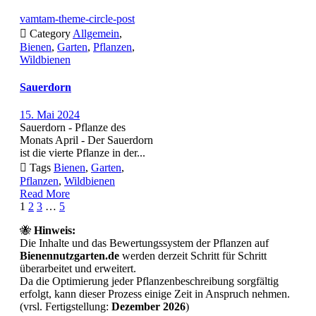
vamtam-theme-circle-post

Category
Allgemein
,
Bienen
,
Garten
,
Pflanzen
,
Wildbienen
Sauerdorn
15. Mai 2024
Sauerdorn - Pflanze des
Monats April - Der Sauerdorn
ist die vierte Pflanze in der...

Tags
Bienen
,
Garten
,
Pflanzen
,
Wildbienen
Read More
Page
Next
1
2
3
…
5
1
🐝
Hinweis:
of
Die Inhalte und das Bewertungssystem der Pflanzen auf
5
Bienennutzgarten.de
werden derzeit Schritt für Schritt
überarbeitet und erweitert.
Da die Optimierung jeder Pflanzenbeschreibung sorgfältig
erfolgt, kann dieser Prozess einige Zeit in Anspruch nehmen.
(vrsl. Fertigstellung:
Dezember 2026
)