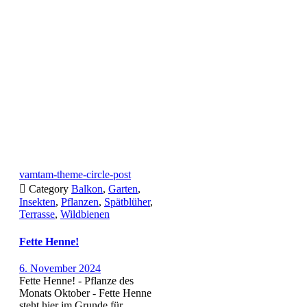
vamtam-theme-circle-post

Category
Balkon
,
Garten
,
Insekten
,
Pflanzen
,
Spätblüher
,
Terrasse
,
Wildbienen
Fette Henne!
6. November 2024
Fette Henne! - Pflanze des
Monats Oktober - Fette Henne
steht hier im Grunde für...