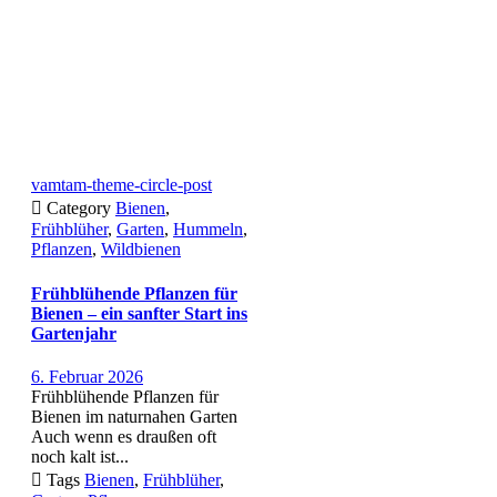
vamtam-theme-circle-post

Category
Bienen
,
Frühblüher
,
Garten
,
Hummeln
,
Pflanzen
,
Wildbienen
Frühblühende Pflanzen für
Bienen – ein sanfter Start ins
Gartenjahr
6. Februar 2026
Frühblühende Pflanzen für
Bienen im naturnahen Garten
Auch wenn es draußen oft
noch kalt ist...

Tags
Bienen
,
Frühblüher
,