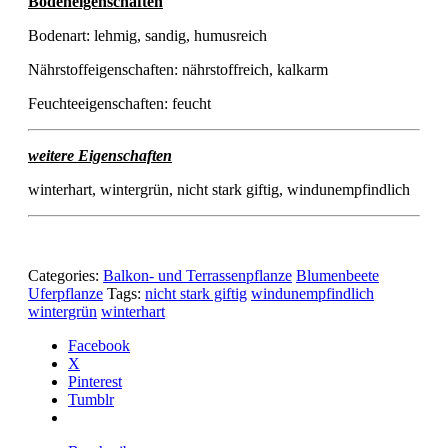
Bodeneigenschaften
Bodenart: lehmig, sandig, humusreich
Nährstoffeigenschaften: nährstoffreich, kalkarm
Feuchteeigenschaften: feucht
weitere Eigenschaften
winterhart, wintergrün, nicht stark giftig, windunempfindlich
Categories:
Balkon- und Terrassenpflanze
Blumenbeete
Uferpflanze
Tags:
nicht stark giftig
windunempfindlich
wintergrün
winterhart
Facebook
X
Pinterest
Tumblr