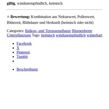
giftig
, windunempfindlich, heimisch
⭐
Bewertung:
Kombination aus Nektarwert, Pollenwert,
Blütezeit, Blühdauer und Herkunft (heimisch oder nicht)
Categories:
Balkon- und Terrassenpflanze
Blumenbeete
Unterpflanzung
Tags:
heimisch
windunempfindlich
winterhart
Facebook
X
Pinterest
Tumblr
Beschreibung