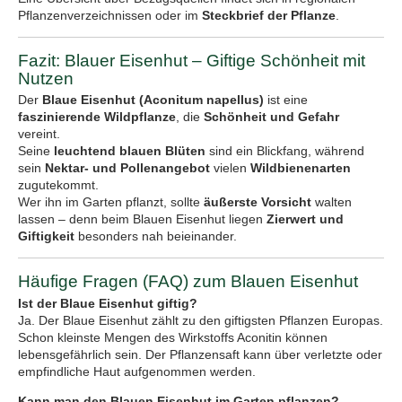
Pflanzenverzeichnissen oder im
Steckbrief der Pflanze
.
Fazit: Blauer Eisenhut – Giftige Schönheit mit
Nutzen
Der
Blaue Eisenhut (Aconitum napellus)
ist eine
faszinierende Wildpflanze
, die
Schönheit und Gefahr
vereint.
Seine
leuchtend blauen Blüten
sind ein Blickfang, während
sein
Nektar- und Pollenangebot
vielen
Wildbienenarten
zugutekommt.
Wer ihn im Garten pflanzt, sollte
äußerste Vorsicht
walten
lassen – denn beim Blauen Eisenhut liegen
Zierwert und
Giftigkeit
besonders nah beieinander.
Häufige Fragen (FAQ) zum Blauen Eisenhut
Ist der Blaue Eisenhut giftig?
Ja. Der Blaue Eisenhut zählt zu den giftigsten Pflanzen Europas.
Schon kleinste Mengen des Wirkstoffs Aconitin können
lebensgefährlich sein. Der Pflanzensaft kann über verletzte oder
empfindliche Haut aufgenommen werden.
Kann man den Blauen Eisenhut im Garten pflanzen?