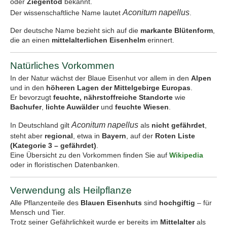
oder
Ziegentod
bekannt.
Aconitum napellus
Der wissenschaftliche Name lautet
.
Der deutsche Name bezieht sich auf die
markante Blütenform
,
die an einen
mittelalterlichen Eisenhelm
erinnert.
Natürliches Vorkommen
In der Natur wächst der Blaue Eisenhut vor allem in den
Alpen
und in den
höheren Lagen der Mittelgebirge Europas
.
Er bevorzugt
feuchte, nährstoffreiche Standorte
wie
Bachufer
,
lichte Auwälder
und
feuchte Wiesen
.
Aconitum napellus
In Deutschland gilt
als
nicht gefährdet
,
steht aber
regional
, etwa in
Bayern
, auf der
Roten Liste
(Kategorie 3 – gefährdet)
.
Eine Übersicht zu den Vorkommen finden Sie auf
Wikipedia
oder in floristischen Datenbanken.
Verwendung als Heilpflanze
Alle Pflanzenteile des
Blauen Eisenhuts
sind
hochgiftig
– für
Mensch und Tier.
Trotz seiner Gefährlichkeit wurde er bereits im
Mittelalter
als