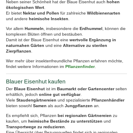
Neben seiner Schönheit hat der Blaue Eisenhut auch
hohen
ökologischen Wert
.
Er bietet
Nektar und Pollen
für zahlreiche
Wildbienenarten
und andere
heimische Insekten
.
Vor allem
Hummeln
, insbesondere die
Erdhummel
, können die
komplexen Blüten öffnen und bestäuben.
Damit ist der Blaue Eisenhut eine
wertvolle Ergänzung in
naturnahen Gärten
und eine
Alternative zu sterilen
Zierpflanzen
.
Wer mehr über insektenfreundliche Pflanzen erfahren möchte,
findet weitere Informationen im
Pflanzenfinder
.
Blauer Eisenhut kaufen
Der
Blaue Eisenhut
ist im
Baumarkt oder Gartencenter
selten
erhältlich, jedoch
online gut verfügbar
.
Viele
Staudengärtnereien
und spezialisierte
Pflanzenhändler
bieten sowohl
Samen
als auch
Jungpflanzen
an.
Es empfiehlt sich, Pflanzen
bei regionalen Gärtnereien
zu
kaufen, um
heimische Bestände zu unterstützen
und
Transportwege zu reduzieren
.
Eine Übersicht über Bezugsquellen findet sich in regionalen