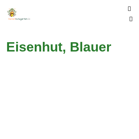

Skip
to
Eisenhut, Blauer
content