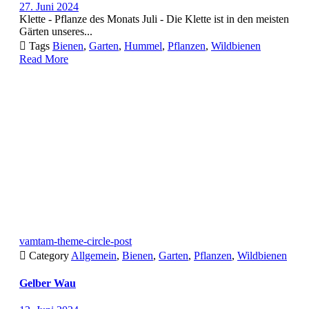
27. Juni 2024
Klette - Pflanze des Monats Juli - Die Klette ist in den meisten
Gärten unseres...

Tags
Bienen
,
Garten
,
Hummel
,
Pflanzen
,
Wildbienen
Read More
vamtam-theme-circle-post

Category
Allgemein
,
Bienen
,
Garten
,
Pflanzen
,
Wildbienen
Gelber Wau