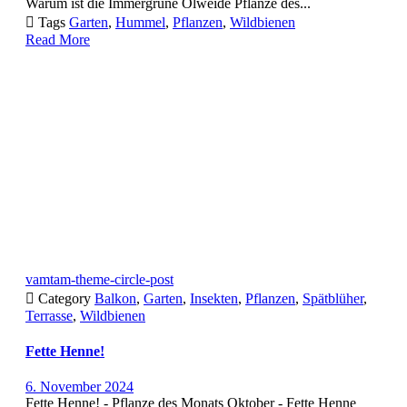
Warum ist die Immergrüne Ölweide Pflanze des...

Tags
Garten
,
Hummel
,
Pflanzen
,
Wildbienen
Read More
vamtam-theme-circle-post

Category
Balkon
,
Garten
,
Insekten
,
Pflanzen
,
Spätblüher
,
Terrasse
,
Wildbienen
Fette Henne!
6. November 2024
Fette Henne! - Pflanze des Monats Oktober - Fette Henne