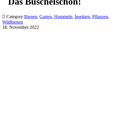
Das Büschelschön!

Category
Bienen
,
Garten
,
Hummeln
,
Insekten
,
Pflanzen
,
Wildbienen
18. November 2022