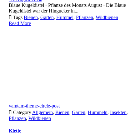
Blaue Kugeldistel - Pflanze des Monats August - Die Blaue
Kugeldistel war der Hingucker in...

Tags
Bienen
,
Garten
,
Hummel
,
Pflanzen
,
Wildbienen
Read More
vamtam-theme-circle-post

Category
Allgemein
,
Bienen
,
Garten
,
Hummeln
,
Insekten
,
Pflanzen
,
Wildbienen
Klette