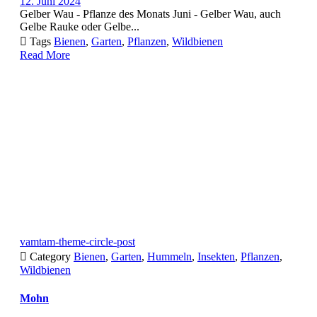
12. Juni 2024
Gelber Wau - Pflanze des Monats Juni - Gelber Wau, auch
Gelbe Rauke oder Gelbe...

Tags
Bienen
,
Garten
,
Pflanzen
,
Wildbienen
Read More
vamtam-theme-circle-post

Category
Bienen
,
Garten
,
Hummeln
,
Insekten
,
Pflanzen
,
Wildbienen
Mohn