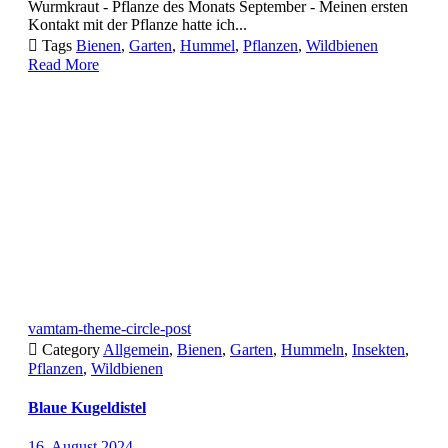
Wurmkraut - Pflanze des Monats September - Meinen ersten
Kontakt mit der Pflanze hatte ich...

Tags
Bienen
,
Garten
,
Hummel
,
Pflanzen
,
Wildbienen
Read More
vamtam-theme-circle-post

Category
Allgemein
,
Bienen
,
Garten
,
Hummeln
,
Insekten
,
Pflanzen
,
Wildbienen
Blaue Kugeldistel
16. August 2024