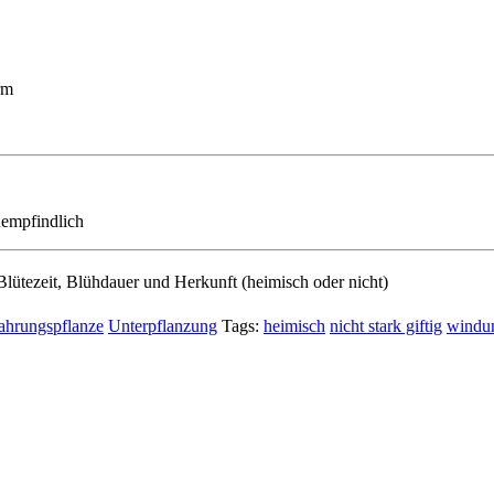
rm
unempfindlich
lütezeit, Blühdauer und Herkunft (heimisch oder nicht)
ahrungspflanze
Unterpflanzung
Tags:
heimisch
nicht stark giftig
windu