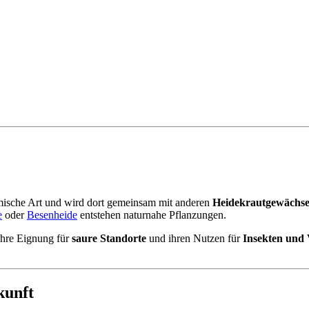
)
imische Art und wird dort gemeinsam mit anderen
Heidekrautgewächs
e
oder
Besenheide
entstehen naturnahe Pflanzungen.
 ihre Eignung für
saure Standorte
und ihren Nutzen für
Insekten und 
kunft