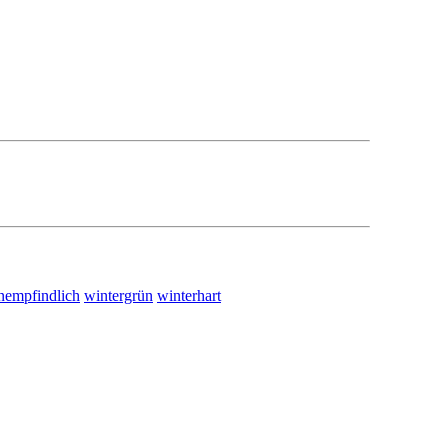
nempfindlich
wintergrün
winterhart