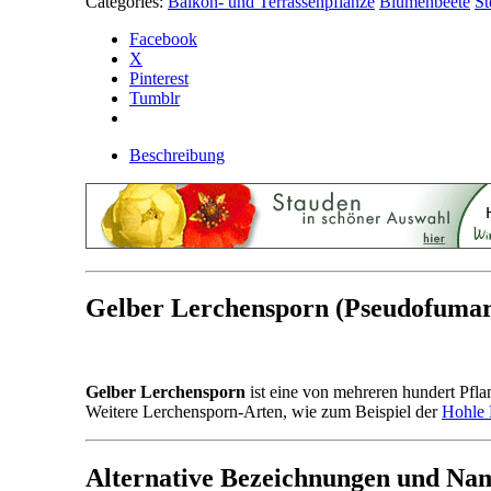
Categories:
Balkon- und Terrassenpflanze
Blumenbeete
St
Facebook
X
Pinterest
Tumblr
Beschreibung
Gelber Lerchensporn (Pseudofumari
Gelber Lerchensporn
ist eine von mehreren hundert Pfla
Weitere Lerchensporn-Arten, wie zum Beispiel der
Hohle 
Alternative Bezeichnungen und Na