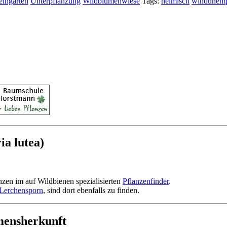
eingarten
Unterpflanzung
Wildblumenwiese
Tags:
heimisch
windunemp
a lutea)
nzen im auf Wildbienen spezialisierten
Pflanzenfinder
.
Lerchensporn
, sind dort ebenfalls zu finden.
mensherkunft