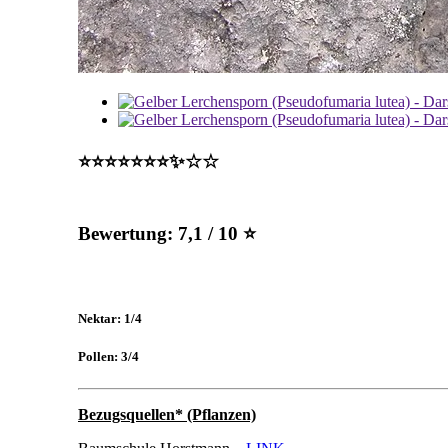
⭐️⭐️⭐️⭐️⭐️⭐️⭐️✨☆☆
Bewertung:
7,1 / 10 ⭐
Nektar: 1/4
Pollen: 3/4
Bezugsquellen* (Pflanzen)