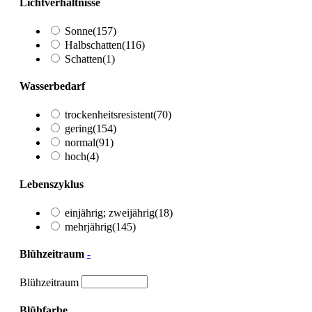
Lichtverhältnisse
Sonne
(157)
Halbschatten
(116)
Schatten
(1)
Wasserbedarf
trockenheitsresistent
(70)
gering
(154)
normal
(91)
hoch
(4)
Lebenszyklus
einjährig; zweijährig
(18)
mehrjährig
(145)
Blühzeitraum
-
Blühzeitraum
Blühfarbe