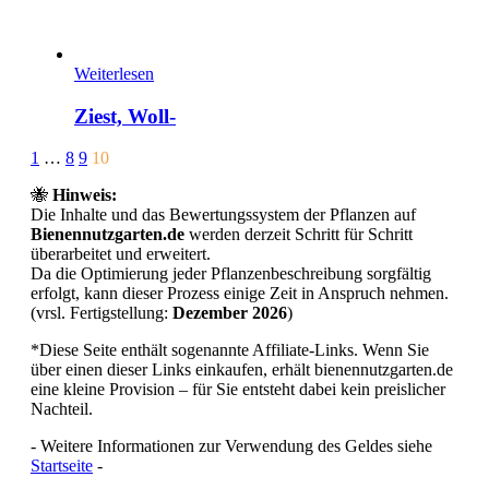
Weiterlesen
Ziest, Woll-
Page
Prev
1
…
8
9
10
10
🐝
Hinweis:
of
Die Inhalte und das Bewertungssystem der Pflanzen auf
10
Bienennutzgarten.de
werden derzeit Schritt für Schritt
überarbeitet und erweitert.
Da die Optimierung jeder Pflanzenbeschreibung sorgfältig
erfolgt, kann dieser Prozess einige Zeit in Anspruch nehmen.
(vrsl. Fertigstellung:
Dezember 2026
)
*Diese Seite enthält sogenannte Affiliate-Links. Wenn Sie
über einen dieser Links einkaufen, erhält bienennutzgarten.de
eine kleine Provision – für Sie entsteht dabei kein preislicher
Nachteil.
- Weitere Informationen zur Verwendung des Geldes siehe
Startseite
-