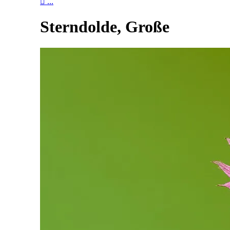

...
Sterndolde, Große