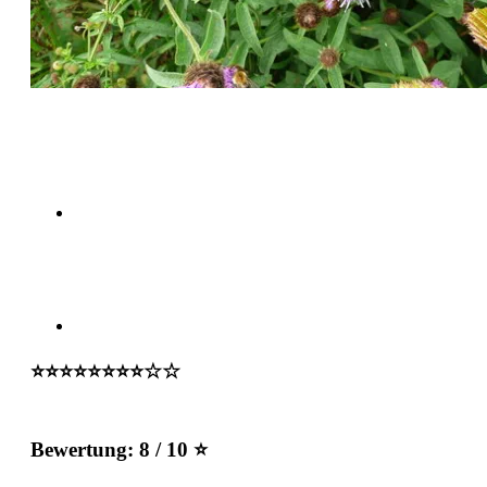
⭐️⭐️⭐️⭐️⭐️⭐️⭐️⭐️☆☆
Bewertung:
8 / 10 ⭐