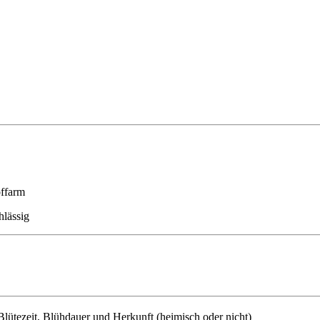
offarm
hlässig
lütezeit, Blühdauer und Herkunft (heimisch oder nicht)