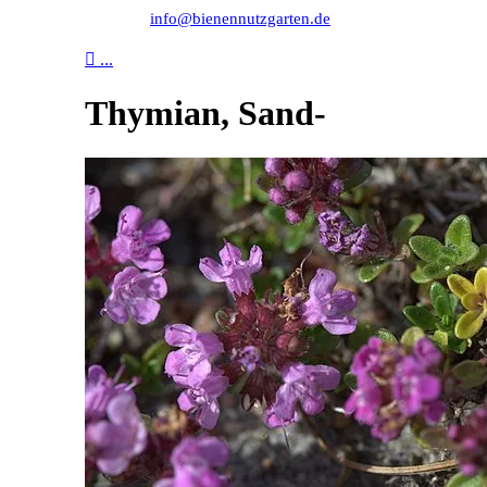
info@bienennutzgarten.de

...
Thymian, Sand-