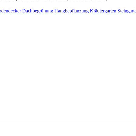
odendecker
Dachbegrünung
Hangbepflanzung
Kräutergarten
Steingart