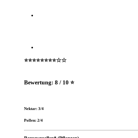
⭐️⭐️⭐️⭐️⭐️⭐️⭐️⭐️☆☆
Bewertung:
8 / 10 ⭐
Nektar: 3/4
Pollen: 2/4