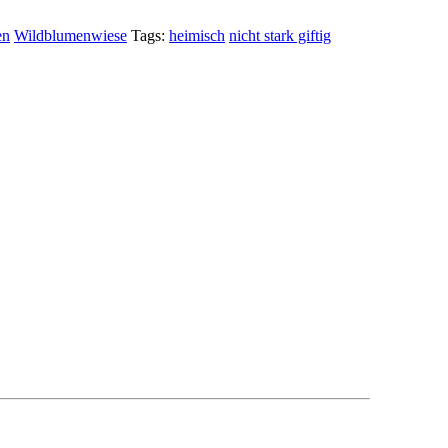
en
Wildblumenwiese
Tags:
heimisch
nicht stark giftig