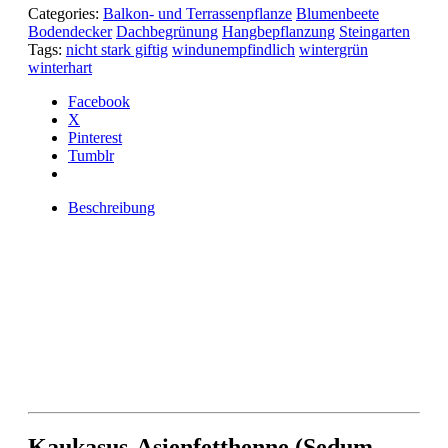
Categories:
Balkon- und Terrassenpflanze
Blumenbeete
Bodendecker
Dachbegrünung
Hangbepflanzung
Steingarten
Tags:
nicht stark giftig
windunempfindlich
wintergrün
winterhart
Facebook
X
Pinterest
Tumblr
Beschreibung
Kaukasus-Asienfetthenne (Sedum