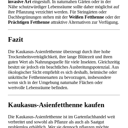
invasive Art
eingestuft. In naturnahen Gärten oder in der
Nähe schutzwürdiger Lebensräume sollte daher möglichst auf
ihre Pflanzung verzichtet werden. Für Steingärten oder
Dachbegrünungen stehen mit der
Weißen Fetthenne
oder der
Prächtigen Fetthenne
attraktive Alternativen zur Verfügung.
Fazit
Die Kaukasus-Asienfetthenne überzeugt durch ihre hohe
Trockenheitsverträglichkeit, ihre lange Blütezeit und ihren
guten Wert als Nahrungsquelle für viele Insekten. Gleichzeitig
besitzt sie jedoch ein beachtliches Ausbreitungspotenzial. Aus
ökologischer Sicht empfiehlt es sich deshalb, heimische oder
unkritische Fetthennenarten zu bevorzugen, insbesondere
wenn sich in der Umgebung naturnahe Flächen oder
wertvolle Lebensräume befinden.
Kaukasus-Asienfetthenne kaufen
Die Kaukasus-Asienfetthenne ist im Gartenfachhandel weit
verbreitet und sowohl als Pflanze als auch als Saatgut
problemlos erhältlich. Wer sie dennoch pflanzen möchte,