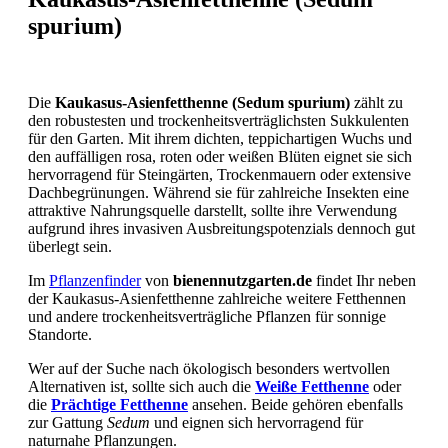
spurium)
Die
Kaukasus-Asienfetthenne (Sedum spurium)
zählt zu
den robustesten und trockenheitsverträglichsten Sukkulenten
für den Garten. Mit ihrem dichten, teppichartigen Wuchs und
den auffälligen rosa, roten oder weißen Blüten eignet sie sich
hervorragend für Steingärten, Trockenmauern oder extensive
Dachbegrünungen. Während sie für zahlreiche Insekten eine
attraktive Nahrungsquelle darstellt, sollte ihre Verwendung
aufgrund ihres invasiven Ausbreitungspotenzials dennoch gut
überlegt sein.
Im
Pflanzenfinder
von
bienennutzgarten.de
findet Ihr neben
der Kaukasus-Asienfetthenne zahlreiche weitere Fetthennen
und andere trockenheitsverträgliche Pflanzen für sonnige
Standorte.
Wer auf der Suche nach ökologisch besonders wertvollen
Alternativen ist, sollte sich auch die
Weiße Fetthenne
oder
die
Prächtige Fetthenne
ansehen. Beide gehören ebenfalls
zur Gattung
Sedum
und eignen sich hervorragend für
naturnahe Pflanzungen.