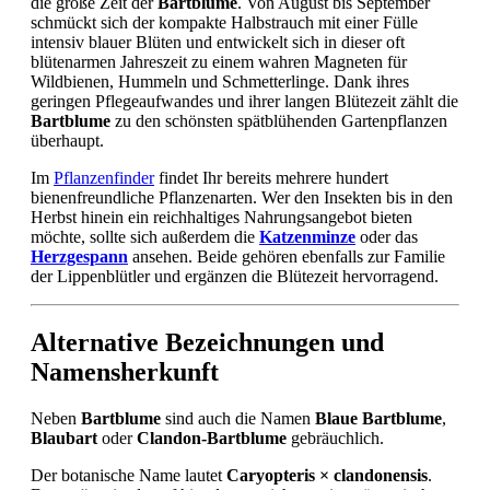
die große Zeit der
Bartblume
. Von August bis September
schmückt sich der kompakte Halbstrauch mit einer Fülle
intensiv blauer Blüten und entwickelt sich in dieser oft
blütenarmen Jahreszeit zu einem wahren Magneten für
Wildbienen, Hummeln und Schmetterlinge. Dank ihres
geringen Pflegeaufwandes und ihrer langen Blütezeit zählt die
Bartblume
zu den schönsten spätblühenden Gartenpflanzen
überhaupt.
Im
Pflanzenfinder
findet Ihr bereits mehrere hundert
bienenfreundliche Pflanzenarten. Wer den Insekten bis in den
Herbst hinein ein reichhaltiges Nahrungsangebot bieten
möchte, sollte sich außerdem die
Katzenminze
oder das
Herzgespann
ansehen. Beide gehören ebenfalls zur Familie
der Lippenblütler und ergänzen die Blütezeit hervorragend.
Alternative Bezeichnungen und
Namensherkunft
Neben
Bartblume
sind auch die Namen
Blaue Bartblume
,
Blaubart
oder
Clandon-Bartblume
gebräuchlich.
Der botanische Name lautet
Caryopteris × clandonensis
.