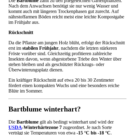
Die
Bartblume
zählt zu den pflegeleichten Gartenpflanzen.
Nach dem Anwachsen benötigt sie nur wenig Wasser und
kommt auch mit längeren Trockenphasen gut zurecht. Auf
nährstoffarmen Böden reicht meist eine leichte Kompostgabe
im Frühjahr aus.
Rückschnitt
Da die Pflanze am jungen Holz blüht, erfolgt der Rückschnitt
erst im
stabilen Frühjahr
, nachdem die letzten stärkeren
Fröste vorüber sind. Gleichzeitig profitieren zahlreiche
Insekten davon, wenn abgestorbene Triebe den Winter über
stehen bleiben und als geschützter Rückzugs- oder
Überwinterungsplatz dienen.
Ein kräftiger Rückschnitt auf etwa 20 bis 30 Zentimeter
fördert einen kompakten Wuchs und eine besonders reiche
Blüte im Sommer.
Bartblume winterhart?
Die
Bartblume
gilt als bedingt winterhart und wird der
USDA
-Winterhärtezone 7
zugeordnet. Je nach Sorte
verträgt sie Temperaturen von etwa
-15 °C bis -18 °C
.