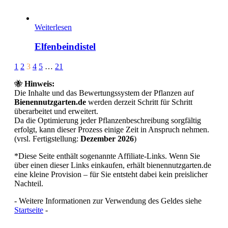
Weiterlesen
Elfenbeindistel
Page
Prev
Next
1
2
3
4
5
…
21
3
🐝
Hinweis:
of
Die Inhalte und das Bewertungssystem der Pflanzen auf
21
Bienennutzgarten.de
werden derzeit Schritt für Schritt
überarbeitet und erweitert.
Da die Optimierung jeder Pflanzenbeschreibung sorgfältig
erfolgt, kann dieser Prozess einige Zeit in Anspruch nehmen.
(vrsl. Fertigstellung:
Dezember 2026
)
*Diese Seite enthält sogenannte Affiliate-Links. Wenn Sie
über einen dieser Links einkaufen, erhält bienennutzgarten.de
eine kleine Provision – für Sie entsteht dabei kein preislicher
Nachteil.
- Weitere Informationen zur Verwendung des Geldes siehe
Startseite
-