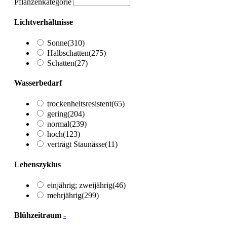
Pflanzenkategorie
Lichtverhältnisse
Sonne
(310)
Halbschatten
(275)
Schatten
(27)
Wasserbedarf
trockenheitsresistent
(65)
gering
(204)
normal
(239)
hoch
(123)
verträgt Staunässe
(11)
Lebenszyklus
einjährig; zweijährig
(46)
mehrjährig
(299)
Blühzeitraum
-