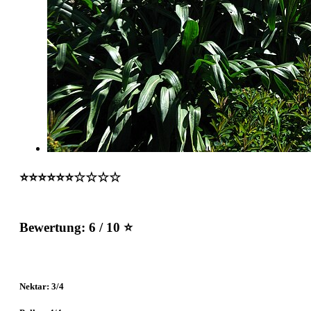
⭐️⭐️⭐️⭐️⭐️⭐️☆☆☆☆
Bewertung:
6 / 10 ⭐
Nektar: 3/4