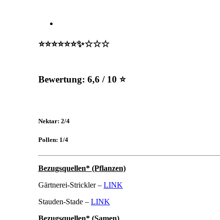
⭐️⭐️⭐️⭐️⭐️⭐️✨☆☆☆
Bewertung:
6,6 / 10 ⭐
Nektar: 2/4
Pollen: 1/4
Bezugsquellen* (Pflanzen)
Gärtnerei-Strickler –
LINK
Stauden-Stade –
LINK
Bezugsquellen* (Samen)