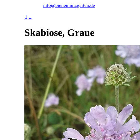
info@bienennutzgarten.de

...
Skabiose, Graue