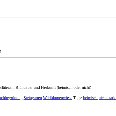
g
lütezeit, Blühdauer und Herkunft (heimisch oder nicht)
achbegrünung
Steingarten
Wildblumenwiese
Tags:
heimisch
nicht stark