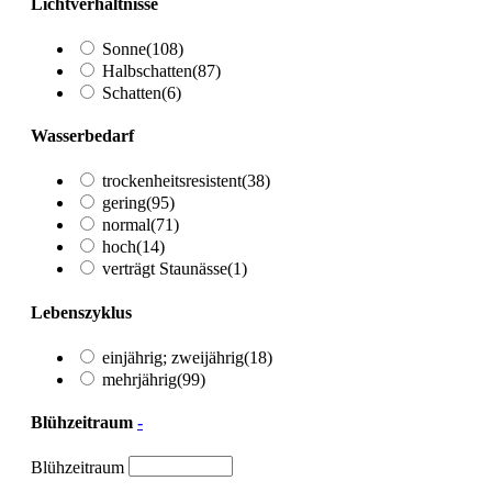
Lichtverhältnisse
Sonne
(108)
Halbschatten
(87)
Schatten
(6)
Wasserbedarf
trockenheitsresistent
(38)
gering
(95)
normal
(71)
hoch
(14)
verträgt Staunässe
(1)
Lebenszyklus
einjährig; zweijährig
(18)
mehrjährig
(99)
Blühzeitraum
-
Blühzeitraum