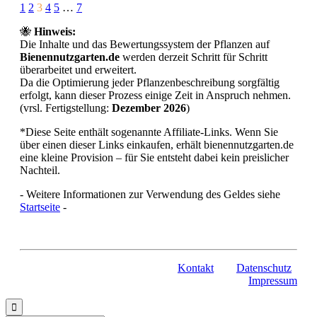
Page
Prev
Next
1
2
3
4
5
…
7
3
🐝
Hinweis:
of
Die Inhalte und das Bewertungssystem der Pflanzen auf
7
Bienennutzgarten.de
werden derzeit Schritt für Schritt
überarbeitet und erweitert.
Da die Optimierung jeder Pflanzenbeschreibung sorgfältig
erfolgt, kann dieser Prozess einige Zeit in Anspruch nehmen.
(vrsl. Fertigstellung:
Dezember 2026
)
*Diese Seite enthält sogenannte Affiliate-Links. Wenn Sie
über einen dieser Links einkaufen, erhält bienennutzgarten.de
eine kleine Provision – für Sie entsteht dabei kein preislicher
Nachteil.
- Weitere Informationen zur Verwendung des Geldes siehe
Startseite
-
Kontakt
Datenschutz
Impressum
