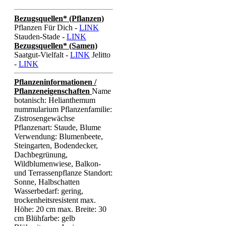
Bezugsquellen* (Pflanzen)
Pflanzen Für Dich -
LINK
Stauden-Stade -
LINK
Bezugsquellen* (Samen)
Saatgut-Vielfalt -
LINK
Jelitto
-
LINK
Pflanzeninformationen /
Pflanzeneigenschaften
Name
botanisch: Helianthemum
nummularium Pflanzenfamilie:
Zistrosengewächse
Pflanzenart: Staude, Blume
Verwendung: Blumenbeete,
Steingarten, Bodendecker,
Dachbegrünung,
Wildblumenwiese, Balkon-
und Terrassenpflanze Standort:
Sonne, Halbschatten
Wasserbedarf: gering,
trockenheitsresistent max.
Höhe: 20 cm max. Breite: 30
cm Blühfarbe: gelb