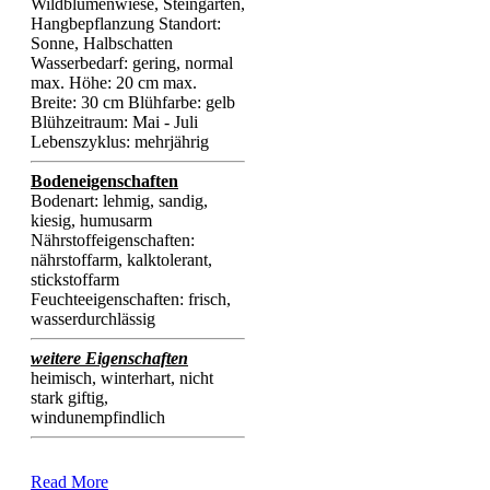
Wildblumenwiese, Steingarten,
Hangbepflanzung Standort:
Sonne, Halbschatten
Wasserbedarf: gering, normal
max. Höhe: 20 cm max.
Breite: 30 cm Blühfarbe: gelb
Blühzeitraum: Mai - Juli
Lebenszyklus: mehrjährig
Bodeneigenschaften
Bodenart: lehmig, sandig,
kiesig, humusarm
Nährstoffeigenschaften:
nährstoffarm, kalktolerant,
stickstoffarm
Feuchteeigenschaften: frisch,
wasserdurchlässig
weitere Eigenschaften
heimisch, winterhart, nicht
stark giftig,
windunempfindlich
Read More