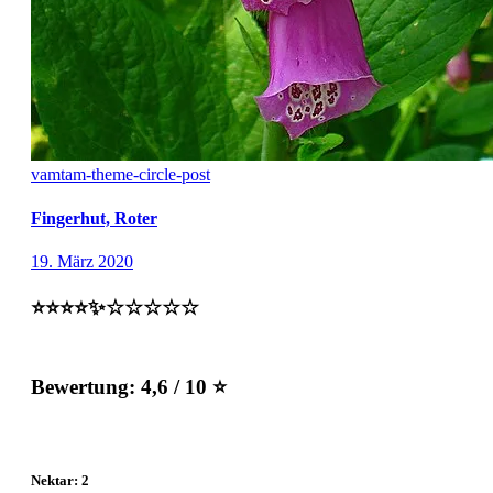
vamtam-theme-circle-post
Fingerhut, Roter
19. März 2020
⭐️⭐️⭐️⭐️✨☆☆☆☆☆
Bewertung:
4,6 / 10 ⭐
Nektar: 2