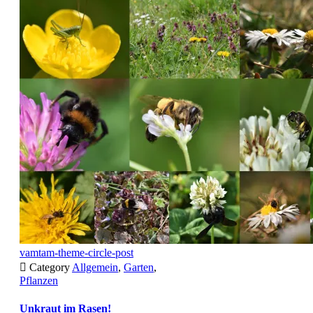
vamtam-theme-circle-post

Category
Allgemein
,
Garten
,
Pflanzen
Unkraut im Rasen!