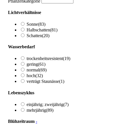
Pflanzenkategorie
Lichtverhältnisse
Sonne
(83)
Halbschatten
(81)
Schatten
(20)
Wasserbedarf
trockenheitsresistent
(19)
gering
(61)
normal
(69)
hoch
(32)
verträgt Staunässe
(1)
Lebenszyklus
einjährig; zweijährig
(7)
mehrjährig
(89)
Blühzeitraum
-