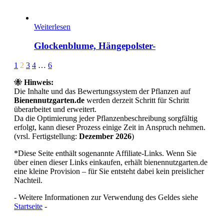
Weiterlesen
Glockenblume, Hängepolster-
Page
Prev
Next
1
2
3
4
…
6
2
🐝
Hinweis:
of
Die Inhalte und das Bewertungssystem der Pflanzen auf
6
Bienennutzgarten.de
werden derzeit Schritt für Schritt
überarbeitet und erweitert.
Da die Optimierung jeder Pflanzenbeschreibung sorgfältig
erfolgt, kann dieser Prozess einige Zeit in Anspruch nehmen.
(vrsl. Fertigstellung:
Dezember 2026
)
*Diese Seite enthält sogenannte Affiliate-Links. Wenn Sie
über einen dieser Links einkaufen, erhält bienennutzgarten.de
eine kleine Provision – für Sie entsteht dabei kein preislicher
Nachteil.
- Weitere Informationen zur Verwendung des Geldes siehe
Startseite
-