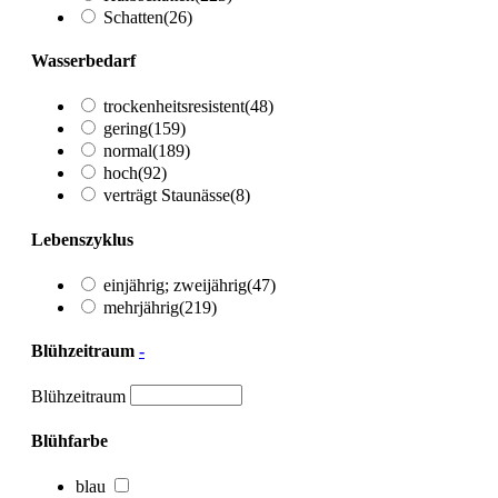
Schatten
(26)
Wasserbedarf
trockenheitsresistent
(48)
gering
(159)
normal
(189)
hoch
(92)
verträgt Staunässe
(8)
Lebenszyklus
einjährig; zweijährig
(47)
mehrjährig
(219)
Blühzeitraum
-
Blühzeitraum
Blühfarbe
blau