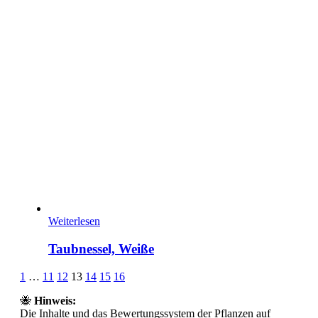
Weiterlesen
Taubnessel, Weiße
Page
Prev
Next
1
…
11
12
13
14
15
16
13
🐝
Hinweis:
of
Die Inhalte und das Bewertungssystem der Pflanzen auf
16