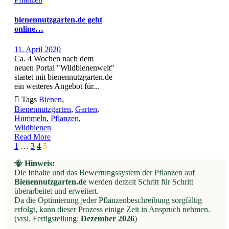
bienennutzgarten.de geht
online…
11. April 2020
Ca. 4 Wochen nach dem
neuen Portal "Wildbienenwelt"
startet mit bienennutzgarten.de
ein weiteres Angebot für...

Tags
Bienen
,
Bienennutzgarten
,
Garten
,
Hummeln
,
Pflanzen
,
Wildbienen
Read More
Page
Prev
1
…
3
4
5
5
🐝
Hinweis:
of
Die Inhalte und das Bewertungssystem der Pflanzen auf
5
Bienennutzgarten.de
werden derzeit Schritt für Schritt
überarbeitet und erweitert.
Da die Optimierung jeder Pflanzenbeschreibung sorgfältig
erfolgt, kann dieser Prozess einige Zeit in Anspruch nehmen.
(vrsl. Fertigstellung:
Dezember 2026
)