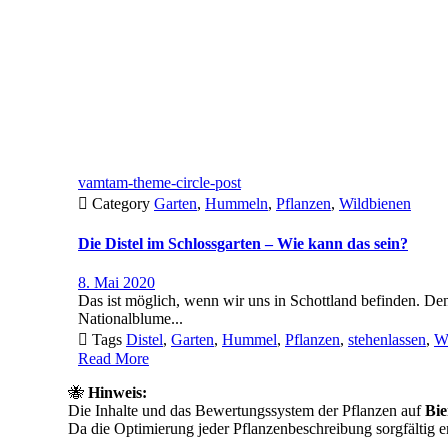
vamtam-theme-circle-post

Category
Garten
,
Hummeln
,
Pflanzen
,
Wildbienen
Die Distel im Schlossgarten – Wie kann das sein?
8. Mai 2020
Das ist möglich, wenn wir uns in Schottland befinden. Denn
Nationalblume...

Tags
Distel
,
Garten
,
Hummel
,
Pflanzen
,
stehenlassen
,
W
Read More
🐝
Hinweis:
Die Inhalte und das Bewertungssystem der Pflanzen auf
Bie
Da die Optimierung jeder Pflanzenbeschreibung sorgfältig er