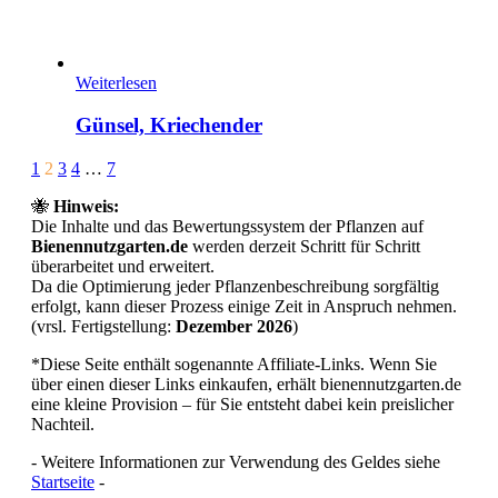
Weiterlesen
Günsel, Kriechender
Page
Prev
Next
1
2
3
4
…
7
2
🐝
Hinweis:
of
Die Inhalte und das Bewertungssystem der Pflanzen auf
7
Bienennutzgarten.de
werden derzeit Schritt für Schritt
überarbeitet und erweitert.
Da die Optimierung jeder Pflanzenbeschreibung sorgfältig
erfolgt, kann dieser Prozess einige Zeit in Anspruch nehmen.
(vrsl. Fertigstellung:
Dezember 2026
)
*Diese Seite enthält sogenannte Affiliate-Links. Wenn Sie
über einen dieser Links einkaufen, erhält bienennutzgarten.de
eine kleine Provision – für Sie entsteht dabei kein preislicher
Nachteil.
- Weitere Informationen zur Verwendung des Geldes siehe
Startseite
-