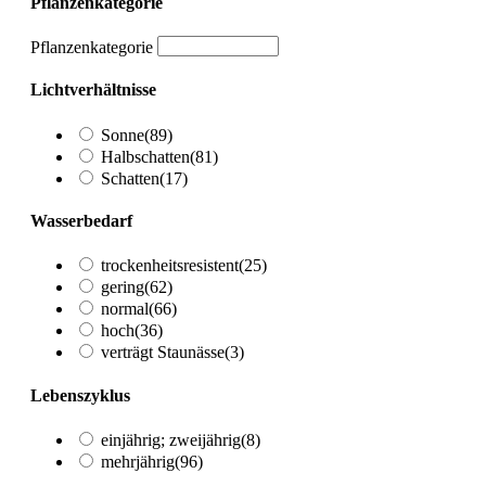
Pflanzenkategorie
Pflanzenkategorie
Lichtverhältnisse
Sonne
(89)
Halbschatten
(81)
Schatten
(17)
Wasserbedarf
trockenheitsresistent
(25)
gering
(62)
normal
(66)
hoch
(36)
verträgt Staunässe
(3)
Lebenszyklus
einjährig; zweijährig
(8)
mehrjährig
(96)