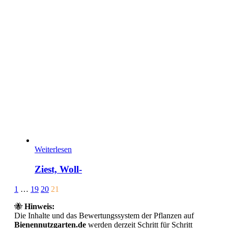
Weiterlesen
Ziest, Woll-
Page
Prev
1
…
19
20
21
21
🐝
Hinweis:
of
Die Inhalte und das Bewertungssystem der Pflanzen auf
21
Bienennutzgarten.de
werden derzeit Schritt für Schritt