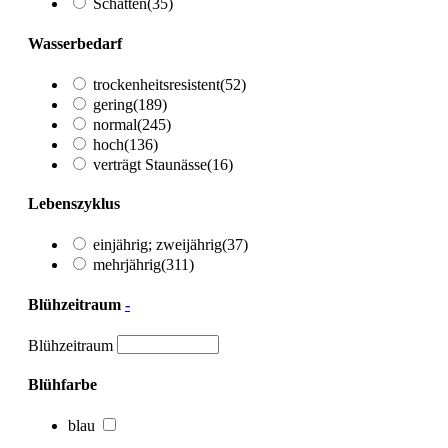
Schatten
(35)
Wasserbedarf
trockenheitsresistent
(52)
gering
(189)
normal
(245)
hoch
(136)
verträgt Staunässe
(16)
Lebenszyklus
einjährig; zweijährig
(37)
mehrjährig
(311)
Blühzeitraum
-
Blühzeitraum
Blühfarbe
blau