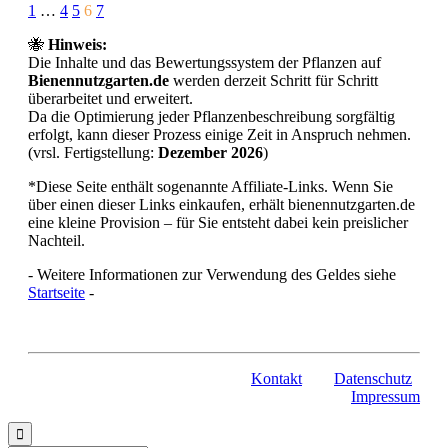
Page
Prev
Next
1
…
4
5
6
7
6
🐝
Hinweis:
of
Die Inhalte und das Bewertungssystem der Pflanzen auf
7
Bienennutzgarten.de
werden derzeit Schritt für Schritt
überarbeitet und erweitert.
Da die Optimierung jeder Pflanzenbeschreibung sorgfältig
erfolgt, kann dieser Prozess einige Zeit in Anspruch nehmen.
(vrsl. Fertigstellung:
Dezember 2026
)
*Diese Seite enthält sogenannte Affiliate-Links. Wenn Sie
über einen dieser Links einkaufen, erhält bienennutzgarten.de
eine kleine Provision – für Sie entsteht dabei kein preislicher
Nachteil.
- Weitere Informationen zur Verwendung des Geldes siehe
Startseite
-
Kontakt
Datenschutz
Impressum
