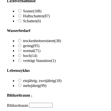
Lichtverhältnisse
Sonne
(108)
Halbschatten
(87)
Schatten
(6)
Wasserbedarf
trockenheitsresistent
(38)
gering
(95)
normal
(71)
hoch
(14)
verträgt Staunässe
(1)
Lebenszyklus
einjährig; zweijährig
(18)
mehrjährig
(99)
Blühzeitraum
-
Blühzeitraum