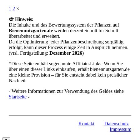
Page
Prev
1
2
3
3
🐝
Hinweis:
of
Die Inhalte und das Bewertungssystem der Pflanzen auf
3
Bienennutzgarten.de
werden derzeit Schritt für Schritt
überarbeitet und erweitert.
Da die Optimierung jeder Pflanzenbeschreibung sorgfältig
erfolgt, kann dieser Prozess einige Zeit in Anspruch nehmen.
(vrsl. Fertigstellung:
Dezember 2026
)
*Diese Seite enthält sogenannte Affiliate-Links. Wenn Sie
über einen dieser Links einkaufen, erhält bienennutzgarten.de
eine kleine Provision – für Sie entsteht dabei kein preislicher
Nachteil.
- Weitere Informationen zur Verwendung des Geldes siehe
Startseite
-
Kontakt
Datenschutz
Impressum