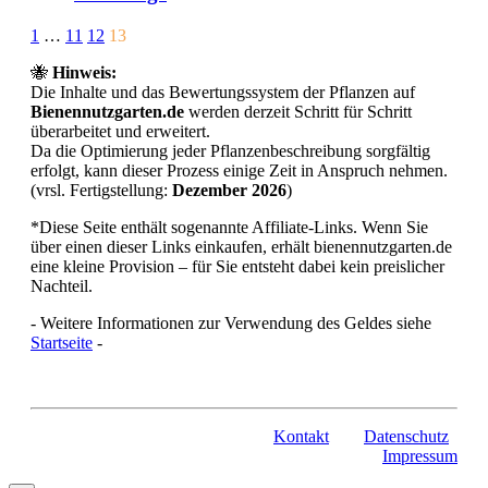
Page
Prev
1
…
11
12
13
13
🐝
Hinweis:
of
Die Inhalte und das Bewertungssystem der Pflanzen auf
13
Bienennutzgarten.de
werden derzeit Schritt für Schritt
überarbeitet und erweitert.
Da die Optimierung jeder Pflanzenbeschreibung sorgfältig
erfolgt, kann dieser Prozess einige Zeit in Anspruch nehmen.
(vrsl. Fertigstellung:
Dezember 2026
)
*Diese Seite enthält sogenannte Affiliate-Links. Wenn Sie
über einen dieser Links einkaufen, erhält bienennutzgarten.de
eine kleine Provision – für Sie entsteht dabei kein preislicher
Nachteil.
- Weitere Informationen zur Verwendung des Geldes siehe
Startseite
-
Kontakt
Datenschutz
Impressum