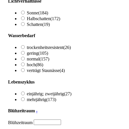
Lichtverhältnisse
Sonne
(184)
Halbschatten
(172)
Schatten
(19)
Wasserbedarf
trockenheitsresistent
(26)
gering
(105)
normal
(157)
hoch
(86)
verträgt Staunässe
(4)
Lebenszyklus
einjährig; zweijährig
(27)
mehrjährig
(173)
Blühzeitraum
-
Blühzeitraum